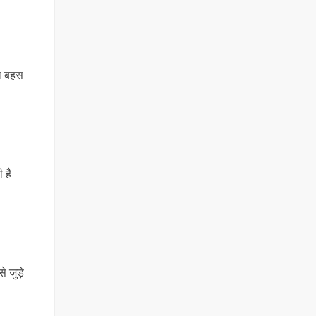
रा बहस
 है
े जुड़े