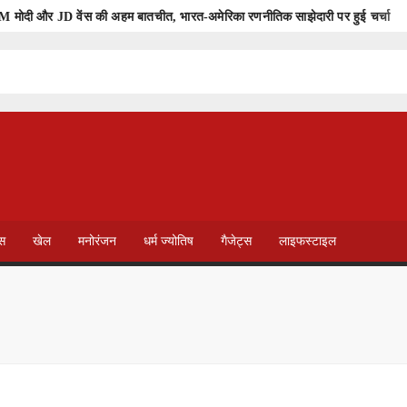
M मोदी और JD वेंस की अहम बातचीत, भारत-अमेरिका रणनीतिक साझेदारी पर हुई चर्चा
मौत
रैली
सला
भोपाल पुलिस कमिश्नर तक ‘सीक्रेट नागरिक’ पहुंचाएंगे अपनों और लोगों की शिक
 पुष्पवर्षा के साथ हुआ स्वागत
का आरोप
वा
ेस
खेल
मनोरंजन
धर्म ज्योतिष
गैजेट्स
लाइफस्टाइल