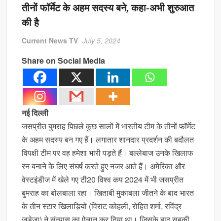
प्रदेश संगठन मंत्री चंद्रशेखर राठौर ने लगाए आम का पौधे
तीनों फॉर्मेट के अहम सदस्य बने, कहा-अभी शुरुआत
राजपाल यादव पर बढ़ी मुसीबत, 16 करोड़ के कर्ज में संपत्ति नीलामी नोटिस
की है
प्रगनानंद का शानदार प्रदर्शन, सेंट लुइस रैपिड शतरंज में हासिल किया पहला स्थान
Current News TV
July 5, 2024
Share on Social Media
नई दिल्ली
जसप्रीत बुमराह पिछले कुछ सालों में भारतीय टीम के तीनों फॉर्मेट
के अहम सदस्य बन गए हैं। लगातार शानदार प्रदर्शन की बदौलत
विपक्षी टीम पर वह हमेशा भारी पड़ते हैं। बल्लेबाज उनके खिलाफ
रन बनाने के लिए संघर्ष करते हुए नजर आते हैं। अमेरिका और
वेस्टइंडीज में खेले गए टी20 विश्व कप 2024 में भी जसप्रीत
बुमराह का बोलबाला रहा। खिताबी मुकाबला जीतने के बाद भारत
के तीन स्टार खिलाड़ियों (विराट कोहली, रोहित शर्मा, रविंद्र
जडेजा) ने संन्यास का ऐलान कर दिया था। जिसके बाद सबकी