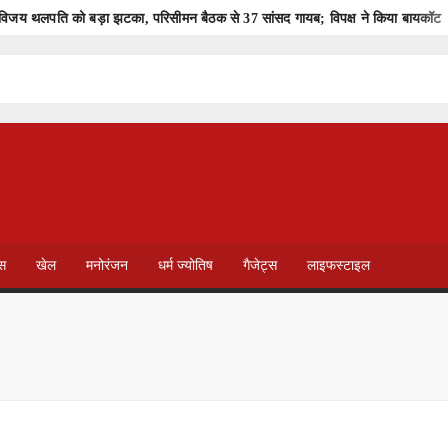
विजय थलपति को बड़ा झटका, परिसीमन बैठक से 37 सांसद गायब; विपक्ष ने किया बायकॉट
खत्म हो जाएगा मोबाइल पेमेंट… UPI चार्ज पर अशनीर ग्रोवर ने दी बड़ी चेतावनी
वाल संभालेंगे कमान
का बुलडोजर
द
राजस्थान में कांवड़ यात्रा को लेकर पुलिस सख्त, श्रद्धालुओं के लिए गाइडलाइन जा
दुर्ग में अवैध खनिज परिवहन पर बड़ी कार्रवाई, वाहनों पर लगाया गया जुर्माना
ेस
खेल
मनोरंजन
धर्म ज्योतिष
गैजेट्स
लाइफस्टाइल