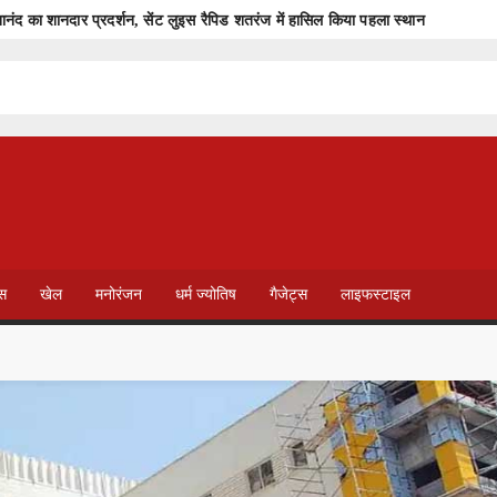
ानंद का शानदार प्रदर्शन, सेंट लुइस रैपिड शतरंज में हासिल किया पहला स्थान
ं मिला ठोस सबूत
रहा था
मुख्यमंत्री विष्णुदेव साय के नेतृत्व में सौर ऊर्जा क्रांति से बदल रही प्रदेश की 
पर लगेगा चंद्र ग्रहण, जानें भारत में असर और सूतक काल की सच्चाई
 की रिपोर्ट
T
V
ेस
खेल
मनोरंजन
धर्म ज्योतिष
गैजेट्स
लाइफस्टाइल