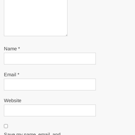
Name
*
Email
*
Website
Save my name, email, and