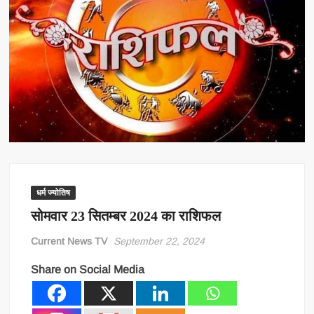
NEET के बाद अभिजीत दीपके का नया ऐलान, अब इस मुद्दे को पूरे देश में उठाने की
तैयारी
Aaj Ka Rashifal 7 August 2026: मेष से मीन तक जानें आज का राशिफल, किस
राशि को मिलेगा धन लाभ और किसे रहना होगा सतर्क
विकसित मध्यप्रदेश-2047’ की वित्तीय रूपरेखा तैयार
छत्तीसगढ़ की दो खिलाड़ी भारतीय महिला जूनियर हॉकी टीम में, चीन में होने वाले एशिया
कप में दिखाएंगी दम
धर्म ज्योतिष
सोमवार 23 सितम्बर 2024 का राशिफल
Current News TV
September 22, 2024
Share on Social Media