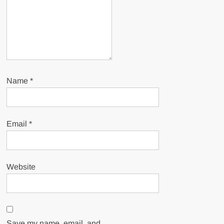
Name
*
Email
*
Website
Save my name, email, and