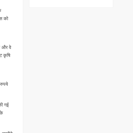
क
ास को
ी और वे
ट कृषि
रुपये
की गई
के