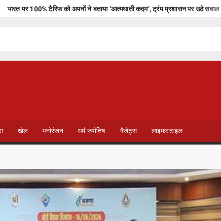
भारत पर 100% टैरिफ को अपनों ने बताया ‘आत्मघाती कदम’, ट्रंप प्रशासन पर उठे सवाल
CG शिक्षा विभाग में बड़ा फेरबदल, 700 शिक्षकों के तबादले; जारी हुई ट्रांसफर लिस्ट
त तेज
ी किया नया ब्योरा
सीड बॉल से हरियाली की ओर बढ़े पिपरिया के विद्यार्थी
माने पर DFO के तबादले, वन विभाग में बड़ा प्रशासनिक फेरबदल
T
V
ेस
खेल
मनोरंजन
धर्म ज्योतिष
गैजेट्स
लाइफस्टाइल