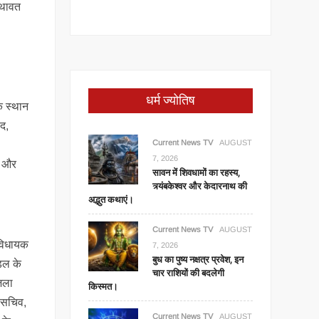
यथावत
धर्म ज्योतिष
के स्थान
सद,
Current News TV
AUGUST
7, 2026
ो और
सावन में शिवधामों का रहस्य,
त्र्यंबकेश्वर और केदारनाथ की
अद्भुत कथाएं।
Current News TV
AUGUST
 विधायक
7, 2026
बुध का पुष्य नक्षत्र प्रवेश, इन
्डल के
चार राशियों की बदलेगी
जिला
किस्मत।
य सचिव,
Current News TV
AUGUST