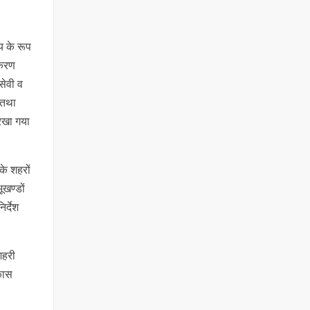
य के रूप
िकरण
सेवी व
 तथा
 रखा गया
के शहरों
खण्डों
र्देश
शहरी
कास