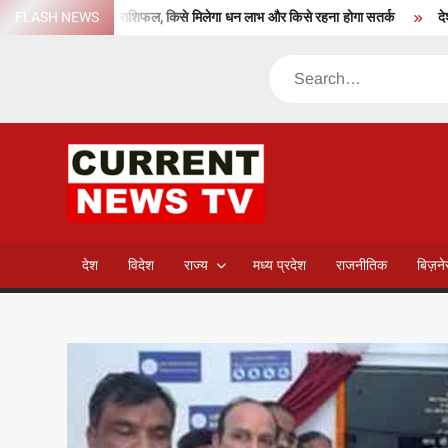
Skip
जानें आज का राशिफल, किसे मिलेगा धन लाभ और किसे रहना होगा सतर्क
FLASH NEWS
देश में अ
to
content
Search
CURREN
NEWS T
देश
विदेश
राज्य
मध्य प्रदेश
राजनीतिक
बिज़न