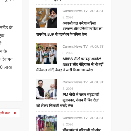
Current News TV
AUGUST
8, 2026
अकाली दल करेगा महिला
्टैंड के
आरक्षण और परिसीमन बिल का
समर्थन, BJP से गठबंधन के संकेत तेज
 एक
ी
Current News TV
AUGUST
न के
8, 2026
MBBS सीटों पर बड़ा अपडेट!
 देवांगन
NEET सीट मैट्रिक्स से भी बढ़ीं
 10 लाख
मेडिकल सीटें, केंद्र ने जारी किया नया ब्योरा
Current News TV
AUGUST
8, 2026
PM मोदी से राघव चड्ढा की
मुलाकात, पंजाब में ‘बिग रोल’
को लेकर सियासी चर्चाएं तेज
जाएगी सजा
Current News TV
AUGUST
8, 2026
सीड बॉल से हरियाली की ओर