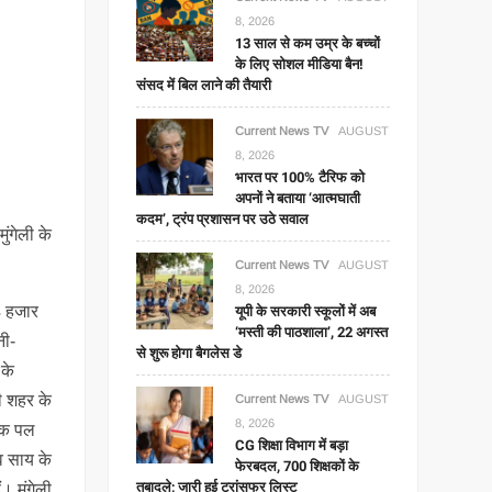
8, 2026
13 साल से कम उम्र के बच्चों
के लिए सोशल मीडिया बैन!
संसद में बिल लाने की तैयारी
Current News TV
AUGUST
8, 2026
भारत पर 100% टैरिफ को
अपनों ने बताया ‘आत्मघाती
कदम’, ट्रंप प्रशासन पर उठे सवाल
ुंगेली के
Current News TV
AUGUST
8, 2026
यूपी के सरकारी स्कूलों में अब
4 हजार
‘मस्ती की पाठशाला’, 22 अगस्त
नी-
से शुरू होगा बैगलेस डे
 के
ली शहर के
Current News TV
AUGUST
8, 2026
सिक पल
CG शिक्षा विभाग में बड़ा
ेव साय के
फेरबदल, 700 शिक्षकों के
तबादले; जारी हुई ट्रांसफर लिस्ट
। मुंगेली