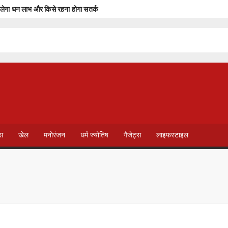
ेगा धन लाभ और किसे रहना होगा सतर्क
पूर्व रिहाई दूसरे बंदियों को भी अच्छे आचरण के लिए करेगी प्रोत्साहित : मुख्यमंत्री डॉ. यादव
पुलिस समन्वय समिति की बैठक इंदौर में सम्पन्न
रएफ की संयुक्त बैठक सम्पन्न
 में किया जनसंवाद
T
ण, उपभोक्ताओं से लिया फीडबैक
V
ेस
खेल
मनोरंजन
धर्म ज्योतिष
गैजेट्स
लाइफस्टाइल