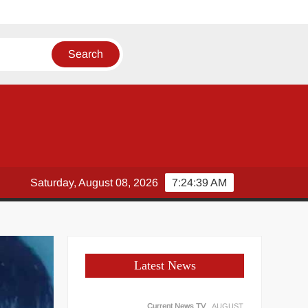
ए
Saturday, August 08, 2026
7:24:40 AM
Latest News
Current News TV
AUGUST