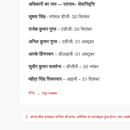
अधिकारी का नाम — पदनाम– सेवानिवृत्ति
सुषमा सिंह
– स्पेशल डीजी- 30 सितंबर
राजेश कुमार गुप्ता
– एडीजी- 30 सितंबर
अनिल कुमार गुप्ता
– एडीजी- 31 अक्टूबर
आरके हिंगणकर
– डीआइजी -31 अक्टूबर
सुधीर कुमार सक्सेना
– डीजीपी – 30 नवंबर
महेंद्र सिंह सिकरवार
– आइजी – 31 दिसंबर
IPS
top-news
Post
हमास चीफ इस्‍माइल हानिया की हत्‍या, अमेरिका पर आगबबूला हुआ ईरान, क्‍या भड़क
navigation