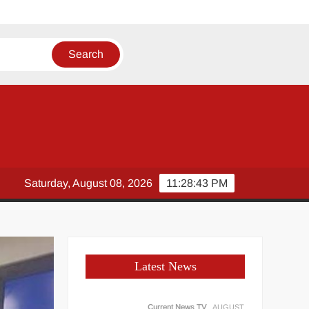
दव
Saturday, August 08, 2026
11:28:44 PM
Latest News
Current News TV
AUGUST