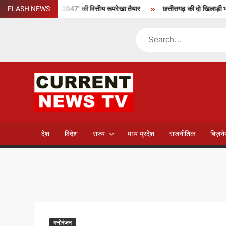
Skip
िकसित मध्यप्रदेश-2047’ की वित्तीय रूपरेखा तैयार
FLASH NEWS
छत्तीसगढ़ की दो खिलाड़ी भारतीय 
to
content
Search
CURREN
NEWS T
देश
विदेश
राज्य
मध्य प्रदेश
राजनीतिक
बिज़न
मनोरंजन