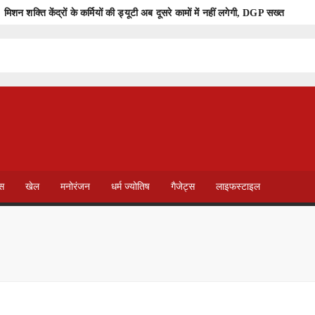
मिशन शक्ति केंद्रों के कर्मियों की ड्यूटी अब दूसरे कामों में नहीं लगेगी, DGP सख्त
गों की रोजी-रोटी पर संकट!
ियान को मिल रहा व्यापक जनसमर्थन
नहीं देंगे
संभल हिंसा: सुनियोजित साजिश, काला सच और तुष्टिकरण की राजनीति
आजीविका मिशन से मिला प्रशिक्षण तो श्वेता ने अर्जित किया सम्मान
ेस
खेल
मनोरंजन
धर्म ज्योतिष
गैजेट्स
लाइफस्टाइल