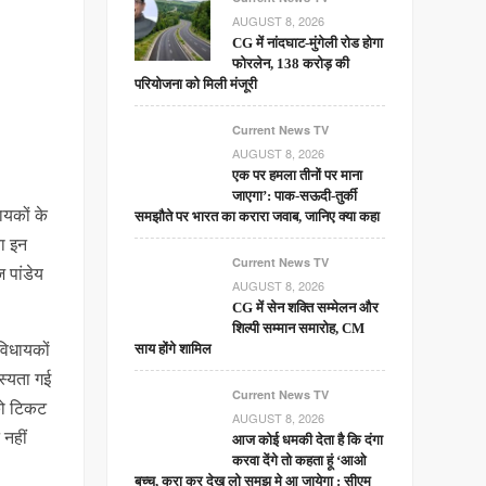
AUGUST 8, 2026
CG में नांदघाट-मुंगेली रोड होगा
फोरलेन, 138 करोड़ की
परियोजना को मिली मंजूरी
Current News TV
AUGUST 8, 2026
एक पर हमला तीनों पर माना
जाएगा’: पाक-सऊदी-तुर्की
ायकों के
समझौते पर भारत का करारा जवाब, जानिए क्या कहा
ा इन
Current News TV
 पांडेय
AUGUST 8, 2026
CG में सेन शक्ति सम्मेलन और
शिल्पी सम्मान समारोह, CM
विधायकों
साय होंगे शामिल
स्यता गई
Current News TV
 को टिकट
AUGUST 8, 2026
 नहीं
आज कोई धमकी देता है कि दंगा
करवा देंगे तो कहता हूं ‘आओ
बच्चू, करा कर देख लो समझ मे आ जायेगा : सीएम