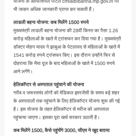
योजना के ऑफिशियल पोर्टल cmladlibahna.mp.gov.in पर
भी जाकर अधिक जानकारी प्राप्त कर सकती हैं।
लाडली बहना योजना: कब म‍िलेंगे 1500 रुपये
मुख्‍यमंत्री लाडली बहना योजना की 28वीं क‍िस्‍त का पैसा 1.26
करोड़ मह‍िलाओं के खाते में ट्रांसफर कर द‍िया गया है। मुख्‍यमंत्री
डॉक्‍टर मोहन यादव ने झाबुआ के पेटलावद से मह‍िलाओं के खाते में
1541 करोड़ रुपये ट्रांसफर क‍िए। इस दौरान उन्‍होंने फ‍िर से
दोहराया कि‍ भैया दूज के बाद मह‍िलाओं के खाते में 1500 रुपये
आने लगेंगे।
हेलिकॉप्टर से अस्पताल पहुंचाने की योजना
गरीब व जरूरतमंद लोगों को मेडिकल इमरजेंसी के समय बड़े शहर
के अस्पतालों तक पहुंचाने के लिए हेलिकॉप्टर योजना शुरू की गई
है। इस योजना के तहत हेलिकॉप्टर से मरीज को अस्पताल
पहुंचाया जाएगा। इसका पूरा खर्च सरकार उठाती है।
कब मिलेंगे 1500, कैसे पहुंचेंगे 3000, सीएम ने खुद बताया